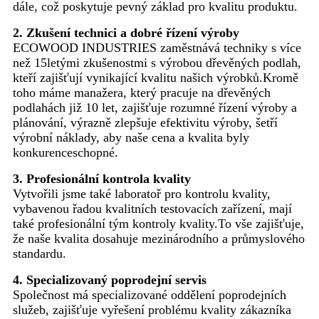
dále, což poskytuje pevný základ pro kvalitu produktu.
2. Zkušení technici a dobré řízení výroby
ECOWOOD INDUSTRIES zaměstnává techniky s více
než 15letými zkušenostmi s výrobou dřevěných podlah,
kteří zajišťují vynikající kvalitu našich výrobků.Kromě
toho máme manažera, který pracuje na dřevěných
podlahách již 10 let, zajišťuje rozumné řízení výroby a
plánování, výrazně zlepšuje efektivitu výroby, šetří
výrobní náklady, aby naše cena a kvalita byly
konkurenceschopné.
3. Profesionální kontrola kvality
Vytvořili jsme také laboratoř pro kontrolu kvality,
vybavenou řadou kvalitních testovacích zařízení, mají
také profesionální tým kontroly kvality.To vše zajišťuje,
že naše kvalita dosahuje mezinárodního a průmyslového
standardu.
4. Specializovaný poprodejní servis
Společnost má specializované oddělení poprodejních
služeb, zajišťuje vyřešení problému kvality zákazníka