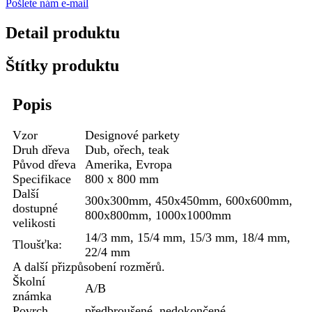
Pošlete nám e-mail
Detail produktu
Štítky produktu
Popis
Vzor
Designové parkety
Druh dřeva
Dub, ořech, teak
Původ dřeva
Amerika, Evropa
Specifikace
800 x 800 mm
Další
300x300mm, 450x450mm, 600x600mm,
dostupné
800x800mm, 1000x1000mm
velikosti
14/3 mm, 15/4 mm, 15/3 mm, 18/4 mm,
Tloušťka:
22/4 mm
A další přizpůsobení rozměrů.
Školní
A/B
známka
Povrch
předbroušené, nedokončené