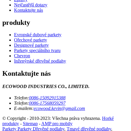
Nejčastější dotazy
Kontaktujte nás
produkty
Evropské dubové parkety
Ořechové parkety
Designové parkety
Parkety speciálního tvaru
Chevron
Inženýrské dřevěné podlahy
Kontaktujte nás
ECOWOOD INDUSTRIES CO., LIMITED.
Telefon:
0086-15092915388
Telefon:
0086-17568059297
E-mailem:
ecowood.kevin@gmail.com
© Copyright - 2010-2023: Všechna práva vyhrazena.
Horké
produkty
-
Sitemap
-
AMP pro mobily
Parkety Parkety Dřevěné podlahy
,
Tmavé dřevěné podlahy
,