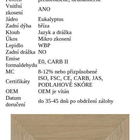
Vnitřní
ANO
zkosení
Jádro
Eukalyptus
Zadní dýha
bříza
Kloub
Jazyk a drážka
Úkos
Mikro zkosení
Lepidlo
WBP
Zadní drážka
NO
Emise
E0, CARB II
formaldehydu
MC
8-12% nebo přizpůsobené
ISO, FSC, CE, CARB, JAS,
Certifikáty
PODLAHOVÉ SKÓRE
OEM
OEM je vítán
Datum
do 35-45 dnů po obdržení zálohy
doručení