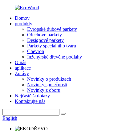
Domov
produkty
Evropské dubové parkety
Ořechové parkety
Designové parkety
Parkety speciálního tvaru
Chevron
Inženýrské dřevěné podlahy
O nás
aplikace
Zprávy
Novinky o produktech
Novinky společnosti
Novinky z oboru
Nejčastější dotazy
Kontaktujte nás
English