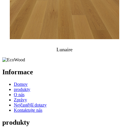
Lunaire
Informace
Domov
produkty
O nás
Zprávy
Nejčastější dotazy
Kontaktujte nás
produkty