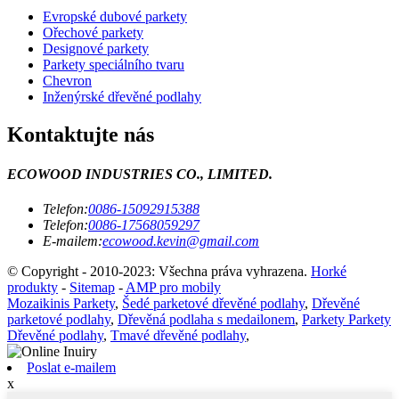
Evropské dubové parkety
Ořechové parkety
Designové parkety
Parkety speciálního tvaru
Chevron
Inženýrské dřevěné podlahy
Kontaktujte nás
ECOWOOD INDUSTRIES CO., LIMITED.
Telefon:
0086-15092915388
Telefon:
0086-17568059297
E-mailem:
ecowood.kevin@gmail.com
© Copyright - 2010-2023: Všechna práva vyhrazena.
Horké
produkty
-
Sitemap
-
AMP pro mobily
Mozaikinis Parkety
,
Šedé parketové dřevěné podlahy
,
Dřevěné
parketové podlahy
,
Dřevěná podlaha s medailonem
,
Parkety Parkety
Dřevěné podlahy
,
Tmavé dřevěné podlahy
,
Poslat e-mailem
x