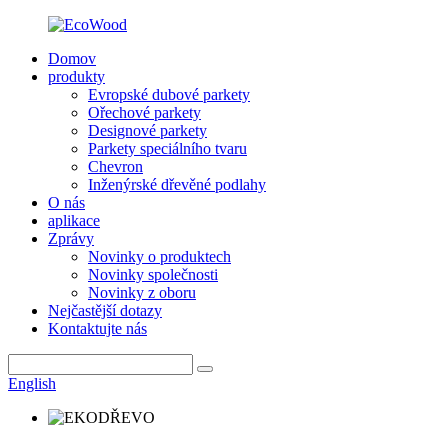
Domov
produkty
Evropské dubové parkety
Ořechové parkety
Designové parkety
Parkety speciálního tvaru
Chevron
Inženýrské dřevěné podlahy
O nás
aplikace
Zprávy
Novinky o produktech
Novinky společnosti
Novinky z oboru
Nejčastější dotazy
Kontaktujte nás
English