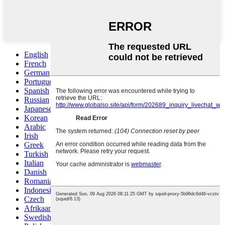
English
French
German
Portuguese
Spanish
Russian
Japanese
Korean
Arabic
Irish
Greek
Turkish
Italian
Danish
Romanian
Indonesian
Czech
Afrikaans
Swedish