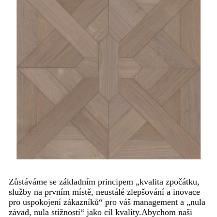
Zůstáváme se základním principem „kvalita zpočátku,
služby na prvním místě, neustálé zlepšování a inovace
pro uspokojení zákazníků“ pro váš management a „nula
závad, nula stížností“ jako cíl kvality.Abychom naši