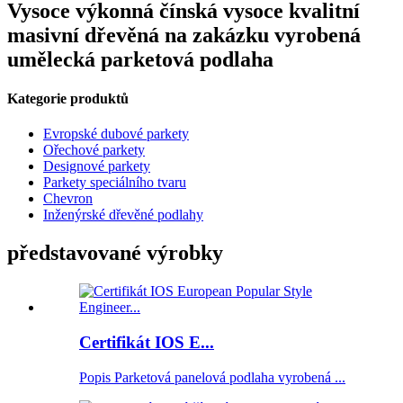
Vysoce výkonná čínská vysoce kvalitní
masivní dřevěná na zakázku vyrobená
umělecká parketová podlaha
Kategorie produktů
Evropské dubové parkety
Ořechové parkety
Designové parkety
Parkety speciálního tvaru
Chevron
Inženýrské dřevěné podlahy
představované výrobky
Certifikát IOS E...
Popis Parketová panelová podlaha vyrobená ...