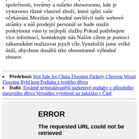
společnosti, továrny a našeho showroomu, kde je
vystaveno různé vlasové zboží, které splní vaše
očekávání.Mezitím je vhodné navštívit naše webové
stránky a náš prodejní personál se bude snažit
poskytnout vám ty nejlepší služby.Pokud potřebujete
více informací, kontaktujte nás.Naším cílem je pomoci
zákazníkům realizovat jejich cíle.Vynaložili jsme velké
úsilí, abychom dosáhli této oboustranně výhodné
situace.
Předchozí:
Hot Sale for China Flooring Parkety Chevron Wood
Flooring Rybí kost Podlaha z tvrdého dřeva
Další:
Továrně nejprodávanější parketové podlahy z přírodního
masivního dřeva Versailles vyrobené na zakázku v Číně