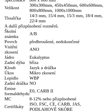
Specifikace
800 x 800 mm
300x300mm, 450x450mm, 600x600mm,
Velikost
800x800mm, 1000x1000mm
14/3 mm, 15/4 mm, 15/3 mm, 18/4 mm,
Tloušťka
22/4 mm
A další přizpůsobení rozměrů.
Školní
A/B
známka
Povrch
předbroušené, nedokončené
Vnitřní
ANO
zkosení
Jádro
Eukalyptus
Zadní dýha
bříza
Kloub
Jazyk a drážka
Úkos
Mikro zkosení
Lepidlo
WBP
Zadní drážka
NO
Emise
E0, CARB II
formaldehydu
MC
8-12% nebo přizpůsobené
ISO, FSC, CE, CARB, JAS,
Certifikáty
PODLAHOVÉ SKÓRE