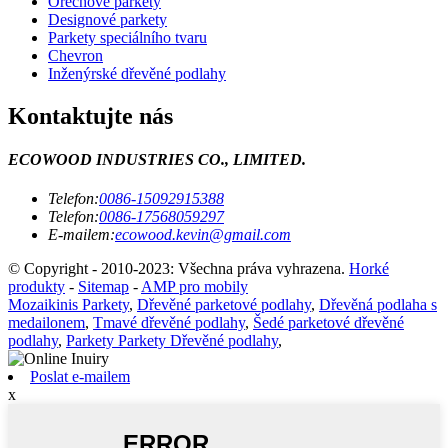
Ořechové parkety
Designové parkety
Parkety speciálního tvaru
Chevron
Inženýrské dřevěné podlahy
Kontaktujte nás
ECOWOOD INDUSTRIES CO., LIMITED.
Telefon:
0086-15092915388
Telefon:
0086-17568059297
E-mailem:
ecowood.kevin@gmail.com
© Copyright - 2010-2023: Všechna práva vyhrazena.
Horké
produkty
-
Sitemap
-
AMP pro mobily
Mozaikinis Parkety
,
Dřevěné parketové podlahy
,
Dřevěná podlaha s
medailonem
,
Tmavé dřevěné podlahy
,
Šedé parketové dřevěné
podlahy
,
Parkety Parkety Dřevěné podlahy
,
Poslat e-mailem
x