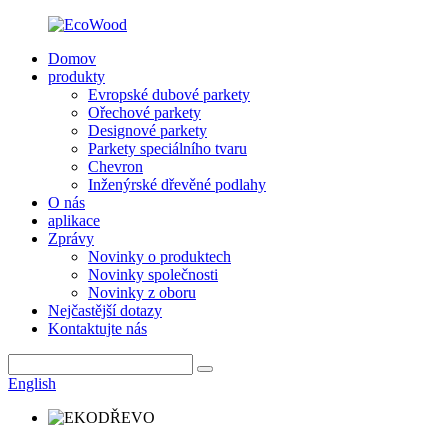
Domov
produkty
Evropské dubové parkety
Ořechové parkety
Designové parkety
Parkety speciálního tvaru
Chevron
Inženýrské dřevěné podlahy
O nás
aplikace
Zprávy
Novinky o produktech
Novinky společnosti
Novinky z oboru
Nejčastější dotazy
Kontaktujte nás
English