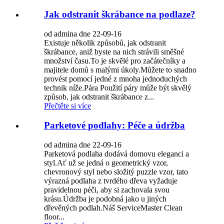
Jak odstranit škrábance na podlaze?
od admina dne 22-09-16
Existuje několik způsobů, jak odstranit
škrábance, aniž byste na nich strávili směšné
množství času.To je skvělé pro začátečníky a
majitele domů s malými úkoly.Můžete to snadno
provést pomocí jedné z mnoha jednoduchých
technik níže.Pára Použití páry může být skvělý
způsob, jak odstranit škrábance z...
Přečtěte si více
Parketové podlahy: Péče a údržba
od admina dne 22-09-16
Parketová podlaha dodává domovu eleganci a
styl.Ať už se jedná o geometrický vzor, ​​
chevronový styl nebo složitý puzzle vzor, ​​tato
výrazná podlaha z tvrdého dřeva vyžaduje
pravidelnou péči, aby si zachovala svou
krásu.Údržba je podobná jako u jiných
dřevěných podlah.Náš ServiceMaster Clean
floor...