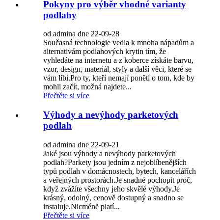
Pokyny pro výběr vhodné varianty
podlahy
od admina dne 22-09-28
Současná technologie vedla k mnoha nápadům a
alternativám podlahových krytin tím, že
vyhledáte na internetu a z koberce získáte barvu,
vzor, ​​design, materiál, styly a další věci, které se
vám líbí.Pro ty, kteří nemají ponětí o tom, kde by
mohli začít, možná najdete...
Přečtěte si více
Výhody a nevýhody parketových
podlah
od admina dne 22-09-21
Jaké jsou výhody a nevýhody parketových
podlah?Parkety jsou jedním z nejoblíbenějších
typů podlah v domácnostech, bytech, kancelářích
a veřejných prostorách.Je snadné pochopit proč,
když zvážíte všechny jeho skvělé výhody.Je
krásný, odolný, cenově dostupný a snadno se
instaluje.Nicméně platí...
Přečtěte si více