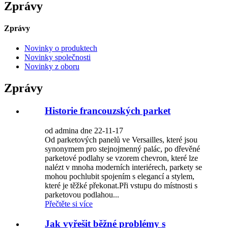
Zprávy
Zprávy
Novinky o produktech
Novinky společnosti
Novinky z oboru
Zprávy
Historie francouzských parket
od admina dne 22-11-17
Od parketových panelů ve Versailles, které jsou
synonymem pro stejnojmenný palác, po dřevěné
parketové podlahy se vzorem chevron, které lze
nalézt v mnoha moderních interiérech, parkety se
mohou pochlubit spojením s elegancí a stylem,
které je těžké překonat.Při vstupu do místnosti s
parketovou podlahou...
Přečtěte si více
Jak vyřešit běžné problémy s