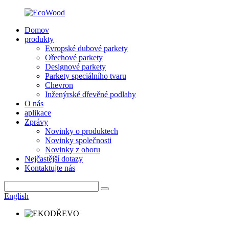
Domov
produkty
Evropské dubové parkety
Ořechové parkety
Designové parkety
Parkety speciálního tvaru
Chevron
Inženýrské dřevěné podlahy
O nás
aplikace
Zprávy
Novinky o produktech
Novinky společnosti
Novinky z oboru
Nejčastější dotazy
Kontaktujte nás
English