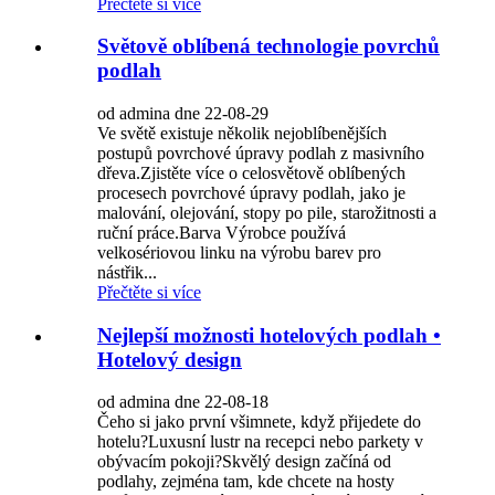
Přečtěte si více
Světově oblíbená technologie povrchů
podlah
od admina dne 22-08-29
Ve světě existuje několik nejoblíbenějších
postupů povrchové úpravy podlah z masivního
dřeva.Zjistěte více o celosvětově oblíbených
procesech povrchové úpravy podlah, jako je
malování, olejování, stopy po pile, starožitnosti a
ruční práce.Barva Výrobce používá
velkosériovou linku na výrobu barev pro
nástřik...
Přečtěte si více
Nejlepší možnosti hotelových podlah •
Hotelový design
od admina dne 22-08-18
Čeho si jako první všimnete, když přijedete do
hotelu?Luxusní lustr na recepci nebo parkety v
obývacím pokoji?Skvělý design začíná od
podlahy, zejména tam, kde chcete na hosty