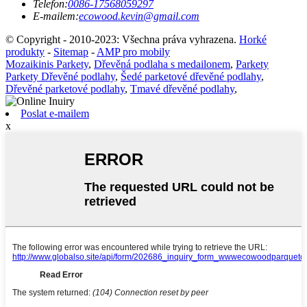
Telefon:
0086-17568059297
E-mailem:
ecowood.kevin@gmail.com
© Copyright - 2010-2023: Všechna práva vyhrazena.
Horké
produkty
-
Sitemap
-
AMP pro mobily
Mozaikinis Parkety
,
Dřevěná podlaha s medailonem
,
Parkety
Parkety Dřevěné podlahy
,
Šedé parketové dřevěné podlahy
,
Dřevěné parketové podlahy
,
Tmavé dřevěné podlahy
,
Poslat e-mailem
x