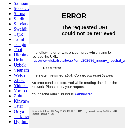
Samoan
Scots Gaelic
Shona
Sindhi
Sundanese
Swahili
Tajik
Tamil
Telugu
Thai
Ukrainian
Urdu
Uzbek
Vietnamese
Welsh
Xhosa
Yiddish
Yoruba
Zulu
Kinyarwanda
Tatar
Oriya
Turkmen
Uyghur