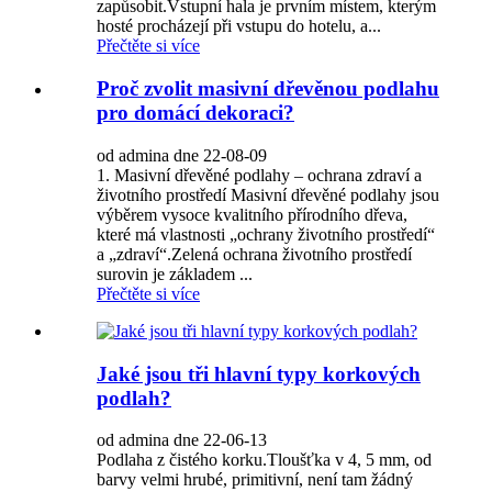
zapůsobit.Vstupní hala je prvním místem, kterým
hosté procházejí při vstupu do hotelu, a...
Přečtěte si více
Proč zvolit masivní dřevěnou podlahu
pro domácí dekoraci?
od admina dne 22-08-09
1. Masivní dřevěné podlahy – ochrana zdraví a
životního prostředí Masivní dřevěné podlahy jsou
výběrem vysoce kvalitního přírodního dřeva,
které má vlastnosti „ochrany životního prostředí“
a „zdraví“.Zelená ochrana životního prostředí
surovin je základem ...
Přečtěte si více
Jaké jsou tři hlavní typy korkových
podlah?
od admina dne 22-06-13
Podlaha z čistého korku.Tloušťka v 4, 5 mm, od
barvy velmi hrubé, primitivní, není tam žádný