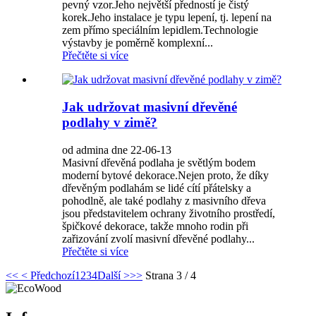
pevný vzor.Jeho největší předností je čistý
korek.Jeho instalace je typu lepení, tj. lepení na
zem přímo speciálním lepidlem.Technologie
výstavby je poměrně komplexní...
Přečtěte si více
Jak udržovat masivní dřevěné
podlahy v zimě?
od admina dne 22-06-13
Masivní dřevěná podlaha je světlým bodem
moderní bytové dekorace.Nejen proto, že díky
dřevěným podlahám se lidé cítí přátelsky a
pohodlně, ale také podlahy z masivního dřeva
jsou představitelem ochrany životního prostředí,
špičkové dekorace, takže mnoho rodin při
zařizování zvolí masivní dřevěné podlahy...
Přečtěte si více
<<
< Předchozí
1
2
3
4
Další >
>>
Strana 3 / 4