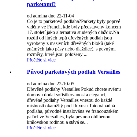
parketami?
od admina dne 22-11-04
Co je to parketová podlaha?Parkety byly poprvé
viděny ve Francii, kde byly představeny koncem
17. století jako alternativa studených dlaždic.Na
rozdíl od jiných typů dřevěných podlah jsou
vyrobeny z masivních dřevěných bloků (také
známých jako pásy nebo dlaždice), s pevnými
rozměry, které jsou položeny ...
Přečtěte si více
Původ parketových podlah Versailles
od admina dne 22-10-05
Dřevěné podlahy Versailles Pokud chcete svému
domovu dodat sofistikovanost a eleganci,
dřevěné podlahy Versailles vnesou do každé
místnosti okamžitý pocit luxusu.Tato nápadná
podlaha, původně instalována ve francouzském
paláci ve Versailles, byla pevnou oblíbenou
královskou rodinou a stává se...
Přečtěte si více