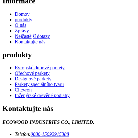
Informace
Domov
produkty
O nás
Zprávy
Nejčastější dotazy
Kontaktujte nás
produkty
Evropské dubové parkety
Ořechové parkety
Designové parkety
Parkety speciálního tvaru
Chevron
Inženýrské dřevěné podlahy
Kontaktujte nás
ECOWOOD INDUSTRIES CO., LIMITED.
Telefon:
0086-15092915388