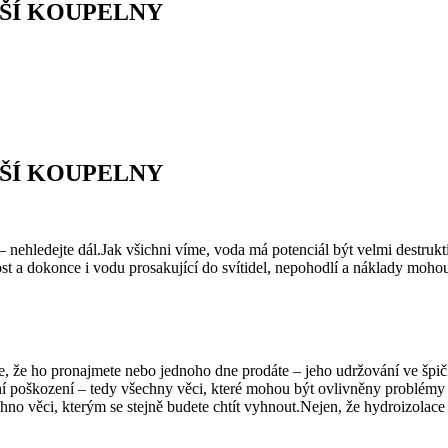
ŠÍ KOUPELNY
ŠÍ KOUPELNY
nehledejte dál.Jak všichni víme, voda má potenciál být velmi destrukti
st a dokonce i vodu prosakující do svítidel, nepohodlí a náklady mohou 
fáte, že ho pronajmete nebo jednoho dne prodáte – jeho udržování ve š
ální poškození – tedy všechny věci, které mohou být ovlivněny problé
echno věci, kterým se stejně budete chtít vyhnout.Nejen, že hydroizola