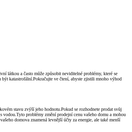
vní látkou a často může způsobit neviditelné problémy, které se
být katastrofální.Pokračujte ve čtení, abyste zjistili mnoho výhod
pičkovém stavu zvýší jeho hodnotu.Pokud se rozhodnete prodat svůj
my s vodou.Tyto problémy změní prodejní cenu vašeho domu a mohou
ce vašeho domova znamená levnější účty za energie, ale také menší