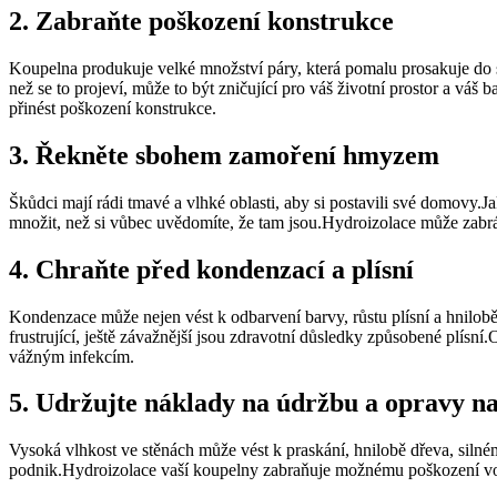
2. Zabraňte poškození konstrukce
Koupelna produkuje velké množství páry, která pomalu prosakuje do st
než se to projeví, může to být zničující pro váš životní prostor a v
přinést poškození konstrukce.
3. Řekněte sbohem zamoření hmyzem
Škůdci mají rádi tmavé a vlhké oblasti, aby si postavili své domovy.
množit, než si vůbec uvědomíte, že tam jsou.Hydroizolace může zabrá
4. Chraňte před kondenzací a plísní
Kondenzace může nejen vést k odbarvení barvy, růstu plísní a hnilobě 
frustrující, ještě závažnější jsou zdravotní důsledky způsobené plísn
vážným infekcím.
5. Udržujte náklady na údržbu a opravy na
Vysoká vlhkost ve stěnách může vést k praskání, hnilobě dřeva, siln
podnik.Hydroizolace vaší koupelny zabraňuje možnému poškození vod