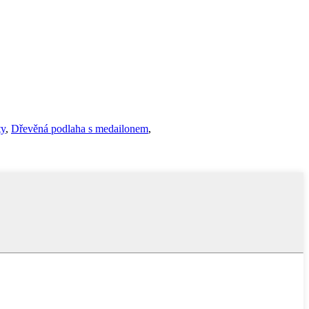
ty
,
Dřevěná podlaha s medailonem
,