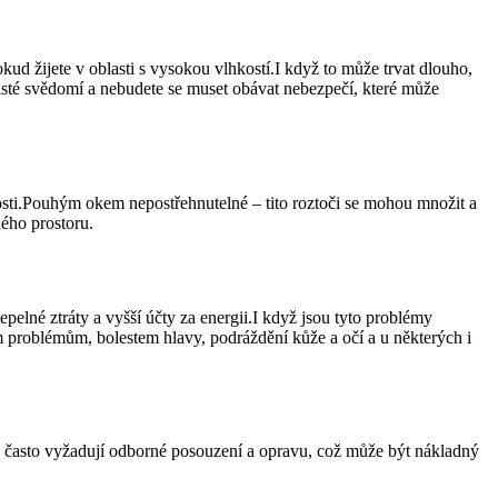
d žijete v oblasti s vysokou vlhkostí.I když to může trvat dlouho,
čisté svědomí a nebudete se muset obávat nebezpečí, které může
mnosti.Pouhým okem nepostřehnutelné – tito roztoči se mohou množit a
ého prostoru.
pelné ztráty a vyšší účty za energii.I když jsou tyto problémy
ním problémům, bolestem hlavy, podráždění kůže a očí a u některých i
ů často vyžadují odborné posouzení a opravu, což může být nákladný