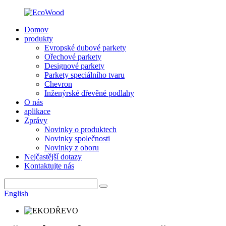
Domov
produkty
Evropské dubové parkety
Ořechové parkety
Designové parkety
Parkety speciálního tvaru
Chevron
Inženýrské dřevěné podlahy
O nás
aplikace
Zprávy
Novinky o produktech
Novinky společnosti
Novinky z oboru
Nejčastější dotazy
Kontaktujte nás
English