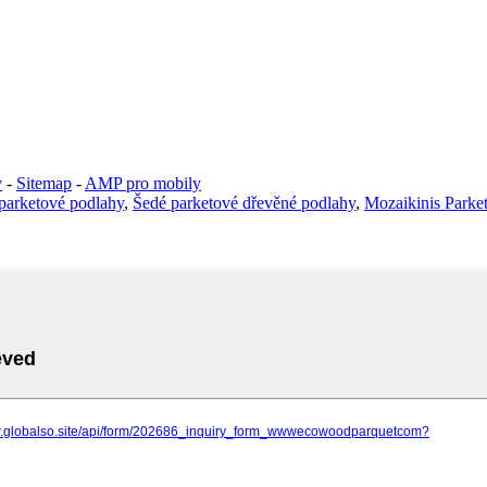
y
-
Sitemap
-
AMP pro mobily
parketové podlahy
,
Šedé parketové dřevěné podlahy
,
Mozaikinis Parke