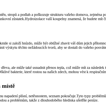
ěn, stropů a podlah a poškozuje strukturu vašeho domova, zejména poku
áš bankovní zůstatek.Hydroizolace vaší koupelny znamená, že budete mít 
Jakmile si založí hnízdo, může být obtížné zbavit váš dům jejich příto
nit výskytu těchto nežádoucích tvorů, aby se dostali do vašeho posvátn
dřeva, ale může také usnadnit přenos tepla, což může mít za následek te
í.Ošklivé bakterie, které rostou na našich zdech, mohou vést k respirač
 místě
ému napadení plísní, netěsnostem, seznam pokračuje.Tyto typy problém
ou a problémům, takže z dlouhodobého hlediska ušetříte peníze.