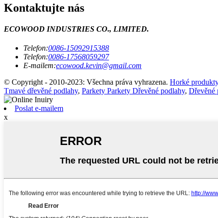
Kontaktujte nás
ECOWOOD INDUSTRIES CO., LIMITED.
Telefon:
0086-15092915388
Telefon:
0086-17568059297
E-mailem:
ecowood.kevin@gmail.com
© Copyright - 2010-2023: Všechna práva vyhrazena.
Horké produkt
Tmavé dřevěné podlahy
,
Parkety Parkety Dřevěné podlahy
,
Dřevěné 
Poslat e-mailem
x