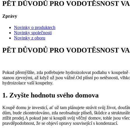
PĚT DŮVODŮ PRO VODOTĚSNOST VA
Zprávy
Novinky o produktech
Novinky společnosti
Novinky z oboru
PĚT DŮVODŮ PRO VODOTĚSNOST VA
Pokud přemýšlíte, zda potřebujete hydroizolovat podlahu v koupelně – 
stanou zjevnými, až když už jsou vážné.Od plísní po netěsnosti, vlhko
hydroizolace vaší koupelny.
1. Zvyšte hodnotu svého domova
Koupě domu je investicí, ať už tam plánujete strávit svůj život, dou
dům, bude zkontrolováno, zda neobsahuje plíseň, škůdce a struktur
ztížit prodej.A pokud jste si koupili svůj věčný domov, tohle jsou vš
pravděpodobnost, že se objeví opravy související s kondenzací.