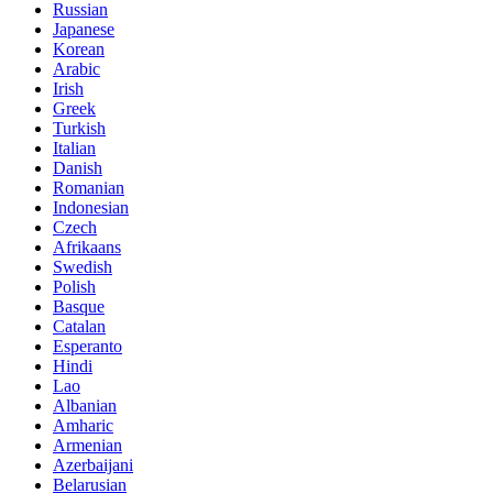
Russian
Japanese
Korean
Arabic
Irish
Greek
Turkish
Italian
Danish
Romanian
Indonesian
Czech
Afrikaans
Swedish
Polish
Basque
Catalan
Esperanto
Hindi
Lao
Albanian
Amharic
Armenian
Azerbaijani
Belarusian