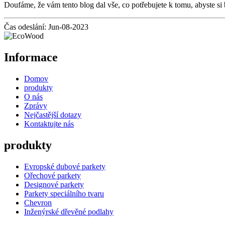
Doufáme, že vám tento blog dal vše, co potřebujete k tomu, abyste si
Čas odeslání: Jun-08-2023
Informace
Domov
produkty
O nás
Zprávy
Nejčastější dotazy
Kontaktujte nás
produkty
Evropské dubové parkety
Ořechové parkety
Designové parkety
Parkety speciálního tvaru
Chevron
Inženýrské dřevěné podlahy